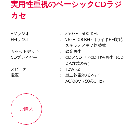
実用性重視のベーシックCDラジ
カセ
AMラジオ
540 〜 1,600 KHz
FMラジオ
76 〜 108 KHz（ワイドFM対応、
ステレオ／モノ切替式）
カセットデッキ
録音再生
CDプレイヤー
CD／CD-R／CD-RW再生（CD-
DA方式のみ）
スピーカー
1.2W ×2
電源
単二乾電池×6本
／
※
AC100V（50/60Hz）
ご購入