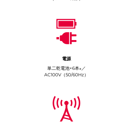
電源
単二乾電池×6本
／
※
AC100V（50/60Hz）