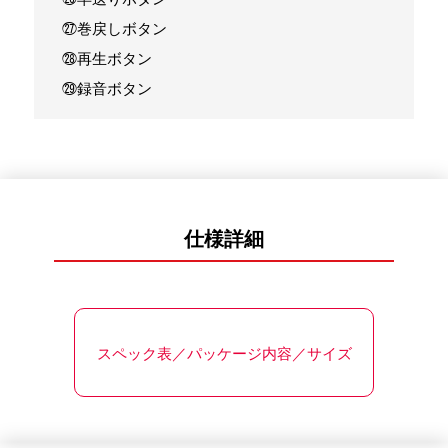
㉗巻戻しボタン
㉘再生ボタン
㉙録音ボタン
仕様詳細
スペック表／パッケージ内容／サイズ