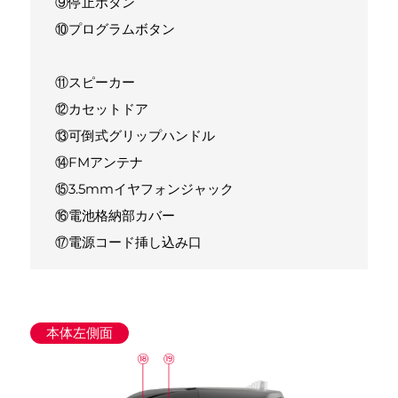
⑨停止ボタン
⑩プログラムボタン
⑪スピーカー
⑫カセットドア
⑬可倒式グリップハンドル
⑭FMアンテナ
⑮3.5mmイヤフォンジャック
⑯電池格納部カバー
⑰電源コード挿し込み口
本体左側面