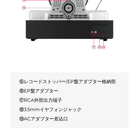
⑮レコードストッパー/EP盤アダプター格納部
⑯EP盤アダプター
⑰RCA外部出力端子
⑱3.5mmイヤフォンジャック
⑲ACアダプター差込口