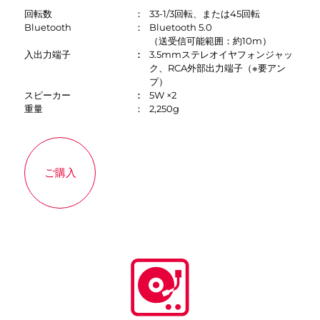
回転数
33-1/3回転、または45回転
Bluetooth
Bluetooth 5.0
（送受信可能範囲：約10m）
入出力端子
3.5mmステレオイヤフォンジャッ
ク、RCA外部出力端子（※要アン
プ）
スピーカー
5W ×2
重量
2,250g
ご購入