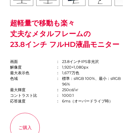
超軽量で移動も楽々
丈夫なメタルフレームの
23.8インチ フルHD液晶モニター
画面
23.8インチIPS非光沢
解像度
1,920×1,080px
最大表示色
1,677万色
色域
標準：sRGB 100%、最小：sRGB
96%
最大輝度
250cd/㎡
コントラスト比
1000:1
応答速度
6ms（オーバードライブ時）
ご購入