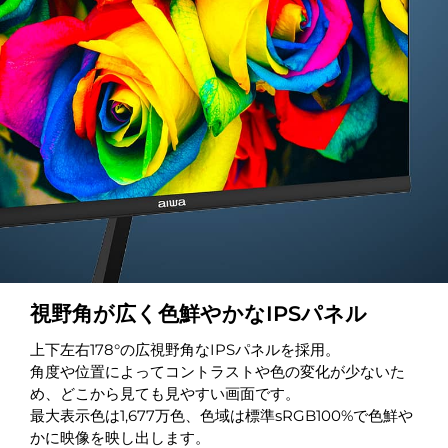
視野角が広く色鮮やかなIPSパネル
上下左右178°の広視野角なIPSパネルを採用。
角度や位置によってコントラストや色の変化が少ないた
め、どこから見ても見やすい画面です。
最大表示色は1,677万色、色域は標準sRGB100%で色鮮や
かに映像を映し出します。