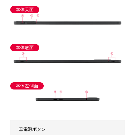
本体天面
本体底面
本体左側面
⑥電源ボタン