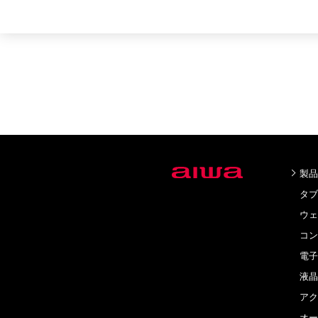
製品
タブ
ウェ
コン
電子
液晶
アク
オー