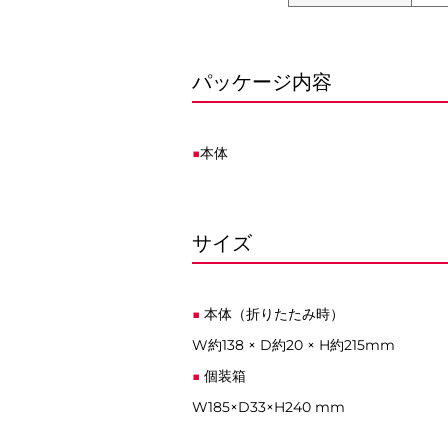
パッケージ内容
本体
サイズ
本体（折りたたみ時）
W約138 × D約20 × H約215mm
個装箱
W185×D33×H240 mm