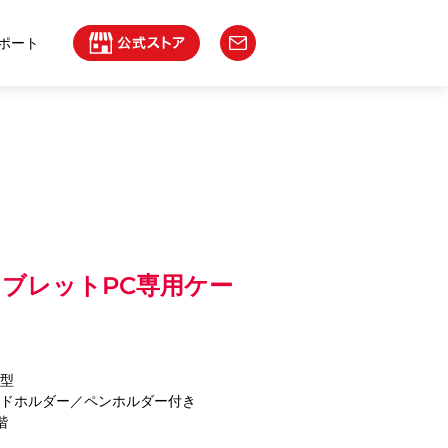
ポート
チタブレットPC専用ケー
帳型
ンドホルダー／ペンホルダー付き
階