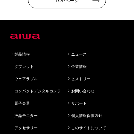
TOPページ
善・品質向上
(2)製造受託開発等の事業におけるお客様へのご連
絡、協力、交渉、契約履行、請求等
(3)サポート、その他お問い合わせへの対応
(4)広告・宣伝・販売促進活動（情報分析やメール
マガジン配信などマーケティング利用目的を含みま
す）
製品情報
ニュース
(5) Webサイト等における資料請求に応じた資料送
付、お問い合せに応じた回答等
タブレット
企業情報
5. 安全管理措置
ウェアラブル
ヒストリー
当社は、個人情報を適正に保護、利用、管理、運用
するとともに、その正確性、安全性の保持に努めま
コンパクトデジタルカメラ
お問い合わせ
す。また、当社はこの個人情報保護方針を全従業員
に周知徹底するとともに確実に履行し、個人情報保
電子楽器
サポート
護に係る社会的ニーズの変化等に応じて、継続的に
改善してまいります。
液晶モニター
個人情報保護方針
当社は、取り扱う個人情報を適切に維持するため
に、規程や体制を整備し、個人情報保護マネジメン
アクセサリー
このサイトについて
トシステムを確立し、運用状況について継続的に改