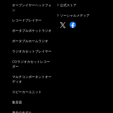
善してまいります。
オープンイヤーヘッドフォ
公式ストア
ン
当社は、お預かりした個人情報を適切な方法で管理
ソーシャルメディア
します。特に、個人情報への不正アクセス、個人情
レコードプレイヤー
報の紛失、破壊、改ざん、及び漏洩など個人情報に
関するリスクを認識し、適切な予防並びに是正手段
ポータブルポケットラジオ
を講じます。
6. 安全管理措置
ポータブルホームラジオ
当社は、必要に応じて第三者に個人情報の提供、預
ラジオカセットプレイヤー
託をおこなう場合には、ご本人から同意をいただ
き、あらかじめ特定した利用目的の範囲内で、適正
CDラジオカセットレコー
な監理の下で取り扱います。
ダー
但し、以下の場合には、事前の同意なくこれらの情
報を第三者に提供できるものとします。
マルチコンポーネントオー
ディオ
・法令で認められている場合
・取得した個人情報を取り扱う業務の全部または一
スピーカーユニット
部を第三者に委託する場合
集音器
・合併その他の事由による事業の継続に伴って個人
情報を提供する場合であって、 継続前の利用目的
過去のモデル