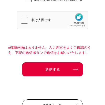
2. 取扱事業者
アイワマーケティングジャパン株式会社
東京都千代田区神田須田町一丁目23番地1
代表取締役社長 藤岡 淳一
3. 取得する個人情報
氏名、住所、電話番号、生年月日、性別、職業、勤
務先、メールアドレス、ご意見・お問い合せ・アン
※確認画面はありません。入力内容をよくご確認のう
ケート回答の内容と履歴、その他弊社製品・サービ
え、
下記の送信ボタンで送信をお願いいたします。
ス等の提供に付随して取得する個人情報
4. 利用目的
当社は、利用目的を明確にしたうえで、個人情報を
適正にお預かりし、取り扱います。また、同意を得
た利用目的の範囲、あるいは法令・規範に基づく要
請の範囲を越えた利用、提供、取り扱いはいたしま
せん。
利用目的は、下記となります。
(1)製品・サービス等の販売・頒布・提供・機能改